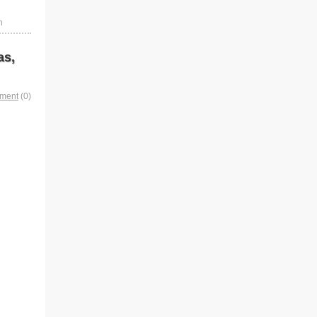
n
as,
mment
(0)